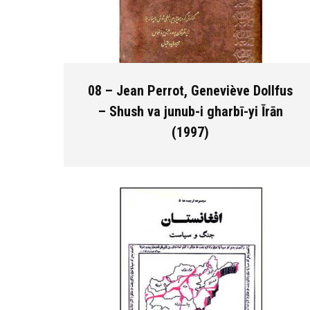
08 – Jean Perrot, Geneviève Dollfus
– Shush va junub-i gharbī-yi Īrān
(1997)