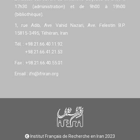
17h30 (administration) et de 9h00 à 19h00
(bibliothèque).
1, rue Adib, Ave. Vahid Nazari, Ave. Felestin B.P.
15815-3495, Téhéran, Iran
Tél. : +98.21.66.40.11.92
+98.21.66.41.21.53
Fax : +98.21.66.40.55.01
Email : ifri@ifriran.org
Institut Français de Recherche en Iran 2023