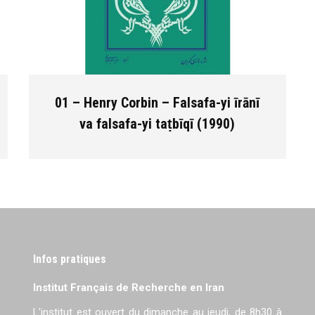
01 – Henry Corbin – Falsafa-yi īrānī
va falsafa-yi taṭbīqī (1990)
Infos pratiques
Institut Français de Recherche en Iran
L'institut est ouvert du dimanche au jeudi, de 8h30 à