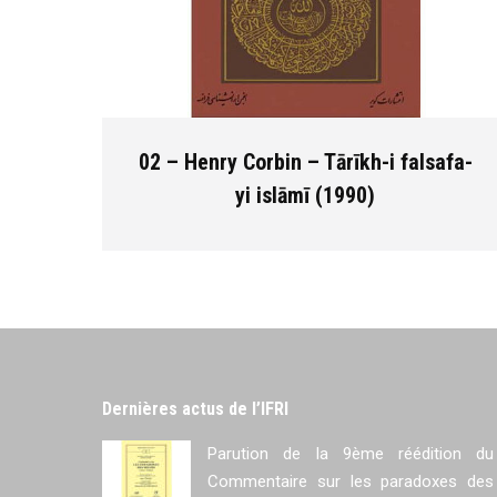
02 – Henry Corbin – Tārīkh-i falsafa-
yi islāmī (1990)
Dernières actus de l’IFRI
Parution de la 9ème réédition du
Commentaire sur les paradoxes des