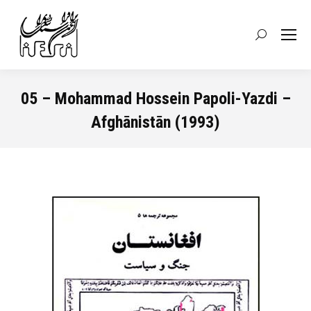
Recherche
:
05 – Mohammad Hossein Papoli-Yazdi –
Afghānistān (1993)
Vous êtes ici :