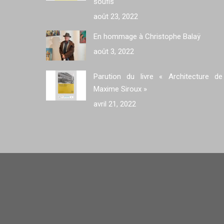
soufis
août 23, 2022
En hommage à Christophe Balaÿ
août 3, 2022
Parution du livre « Architecture de
Maxime Siroux »
avril 21, 2022