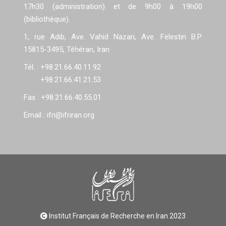
17h30 (administration) et de 9h00 à 19h00
(bibliothèque).
1, rue Adib, Ave. Vahid Nazari, Ave. Felestin B.P.
15815-3495, Téhéran, Iran
Tél. : +98.21.66.40.11.92
+98.21.66.41.21.53
Fax : +98.21.66.40.55.01
Email : ifri@ifriran.org
Institut Français de Recherche en Iran 2023