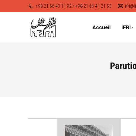
+98 21 66 40 11 92 / +98 21 66 41 21 53
ifri@i
Accueil
IFRI
Parutio