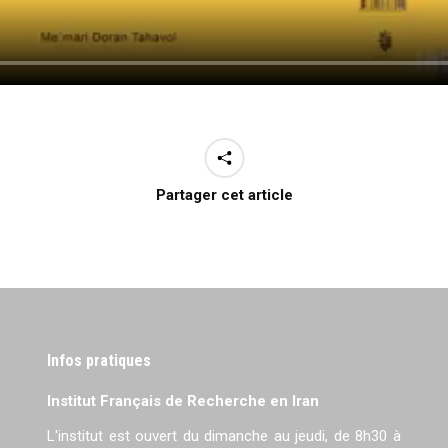
Partager cet article
Infos pratiques
Institut Français de Recherche en Iran
L'institut est ouvert du dimanche au jeudi, de 8h30 à