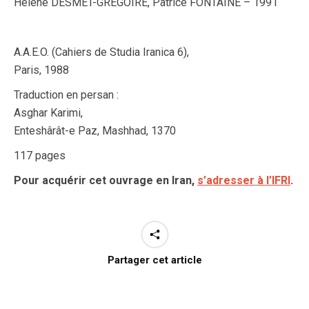
Hélène DESMET-GRÉGOIRE, Patrice FONTAINE – 1991
A.A.E.O. (Cahiers de Studia Iranica 6),
Paris, 1988
Traduction en persan :
Asghar Karimi,
Enteshârât-e Paz, Mashhad, 1370
117 pages
Pour acquérir cet ouvrage en Iran,
s’adresser à l’IFRI
.
Partager cet article