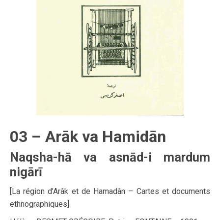
03 – Arāk va Hamidān
Naqsha-hā va asnād-i mardum
nigārī
[La région d’Arâk et de Hamadân – Cartes et documents
ethnographiques]