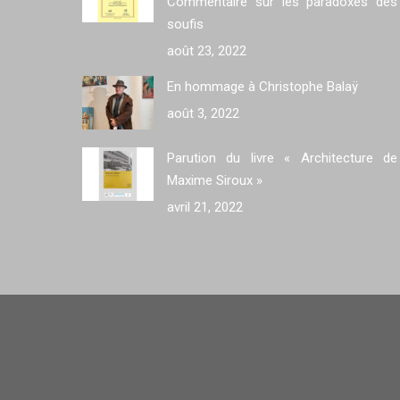
Commentaire sur les paradoxes des
soufis
août 23, 2022
En hommage à Christophe Balaÿ
août 3, 2022
Parution du livre « Architecture de
Maxime Siroux »
avril 21, 2022