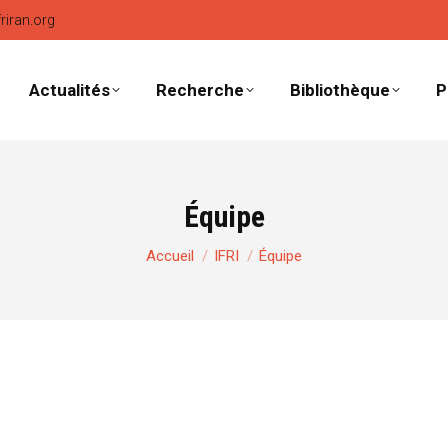
friran.org
Actualités
Recherche
Bibliothèque
P
Équipe
Vous êtes ici :
Accueil
IFRI
Équipe