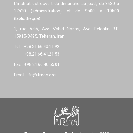
L'institut est ouvert du dimanche au jeudi, de 8h30 à
17h30 (administration) et de 9h00 à 19h00
(bibliothèque).
1, rue Adib, Ave. Vahid Nazari, Ave. Felestin B.P.
15815-3495, Téhéran, Iran
Tél. : +98.21.66.40.11.92
+98.21.66.41.21.53
Fax : +98.21.66.40.55.01
Email : ifri@ifriran.org