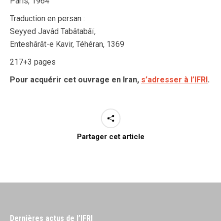
Paris, 1964
Traduction en persan :
Seyyed Javâd Tabâtabâï,
Enteshârât-e Kavir, Téhéran, 1369
217+3 pages
Pour acquérir cet ouvrage en Iran,
s’adresser à l’IFRI
.
Partager cet article
Dernières actus de l’IFRI