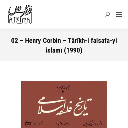
Recherche
:
02 – Henry Corbin – Tārīkh-i falsafa-yi
islāmī (1990)
Vous êtes ici :