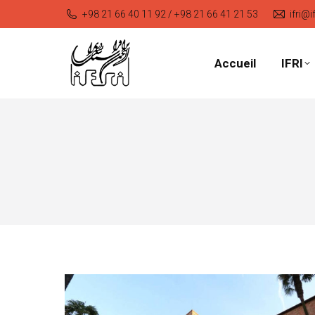
+98 21 66 40 11 92 / +98 21 66 41 21 53
ifri@i
Accueil
IFRI