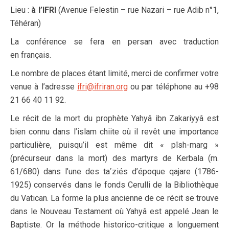
Lieu :
à l’IFRI
(Avenue Felestin – rue Nazari – rue Adib n°1,
Téhéran)
La conférence se fera en persan avec traduction
en français.
Le nombre de places étant limité, merci de confirmer votre
venue à l’adresse
ifri@ifriran.org
ou par téléphone au +98
21 66 40 11 92.
Le récit de la mort du prophète Yahyâ ibn Zakariyyâ est
bien connu dans l’islam chiite où il revêt une importance
particulière, puisqu’il est même dit « pîsh-marg »
(précurseur dans la mort) des martyrs de Kerbala (m.
61/680) dans l’une des taʽziés d’époque qajare (1786-
1925) conservés dans le fonds Cerulli de la Bibliothèque
du Vatican. La forme la plus ancienne de ce récit se trouve
dans le Nouveau Testament où Yahyâ est appelé Jean le
Baptiste. Or la méthode historico-critique a longuement