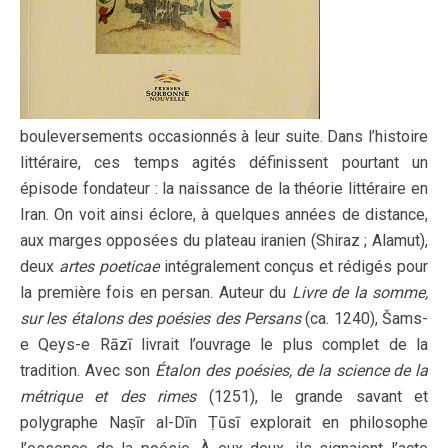
bouleversements occasionnés à leur suite. Dans l’histoire
littéraire, ces temps agités définissent pourtant un
épisode fondateur : la naissance de la théorie littéraire en
Iran. On voit ainsi éclore, à quelques années de distance,
aux marges opposées du plateau iranien (Shiraz ; Alamut),
deux
artes poeticae
intégralement conçus et rédigés pour
la première fois en persan. Auteur du
Livre de la somme,
sur les étalons des poésies des Persans
(ca. 1240), Šams-
e Qeys-e Rāzī livrait l’ouvrage le plus complet de la
tradition. Avec son
Étalon des poésies, de la science de la
métrique et des rimes
(1251), le grande savant et
polygraphe Naṣīr al-Dīn Ṭūsī explorait en philosophe