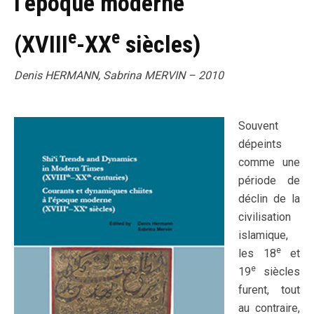
l’époque moderne
e
e
(XVIII
-XX
siècles)
Denis HERMANN, Sabrina MERVIN – 2010
Souvent
dépeints
comme une
période de
déclin de la
civilisation
islamique,
e
les 18
et
e
19
siècles
furent, tout
au contraire,