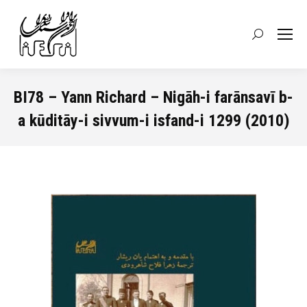
Recherche
:
BI78 – Yann Richard – Nigāh-i farānsavī b-
a kūditāy-i sivvum-i isfand-i 1299 (2010)
Vous êtes ici :