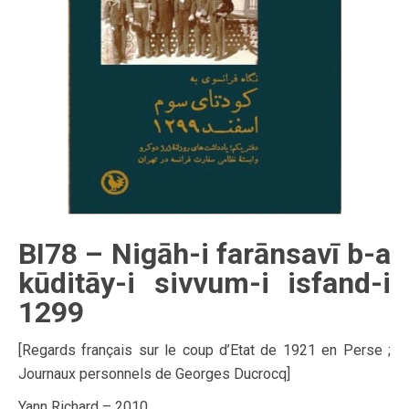
BI78 – Nigāh-i farānsavī b-a
kūditāy-i sivvum-i isfand-i
1299
[Regards français sur le coup d’Etat de 1921 en Perse ;
Journaux personnels de Georges Ducrocq]
Yann Richard – 2010