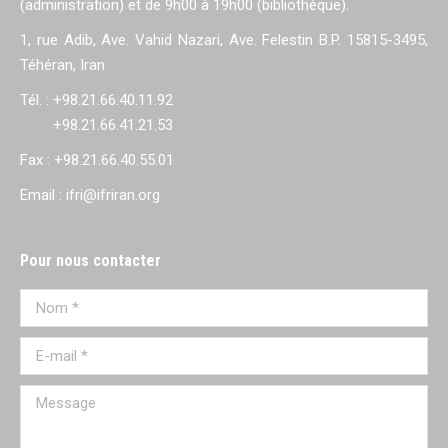
(administration) et de 9h00 à 19h00 (bibliothèque).
1, rue Adib, Ave. Vahid Nazari, Ave. Felestin B.P. 15815-3495,
Téhéran, Iran
Tél. : +98.21.66.40.11.92
+98.21.66.41.21.53
Fax : +98.21.66.40.55.01
Email : ifri@ifriran.org
Pour nous contacter
Nom *
E-mail *
Message