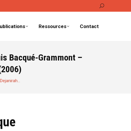
Recherche
:
ublications
Ressources
Contact
ouis Bacqué-Grammont –
(2006)
Dejanirah…
que