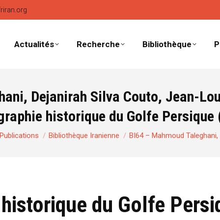
friran.org
Actualités
Recherche
Bibliothèque
P
ani, Dejanirah Silva Couto, Jean-L
graphie historique du Golfe Persique 
ici :
Publications
Bibliothèque Iranienne
BI64 – Mahmoud Taleghani, 
 historique du Golfe Persi