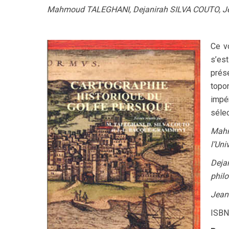
Mahmoud TALEGHANI, Dejanirah SILVA COUTO, 
Ce v
s’es
prés
topo
impé
sélec
Mahm
l’Uni
Deja
philo
Jean
ISBN