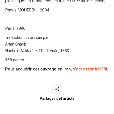
[Techniques et ressources en Iran – Du 7
au 19
siècle]
Parviz MOHEBBI – 2004
Paris, 1996
Traduction en persan par :
Aram Gharib
Nashr-e Akhtarân/IFRI, Tehrân, 1383
368 pages
Pour acquérir cet ouvrage en Iran,
s’adresser à l’IFRI
.
Partager cet article