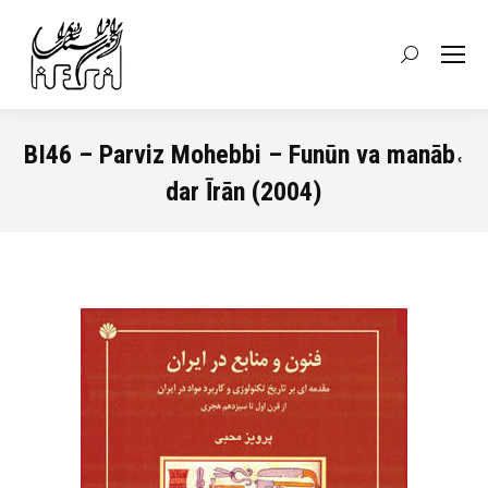
Recherche
:
BI46 – Parviz Mohebbi – Funūn va manāb˓
dar Īrān (2004)
Vous êtes ici :