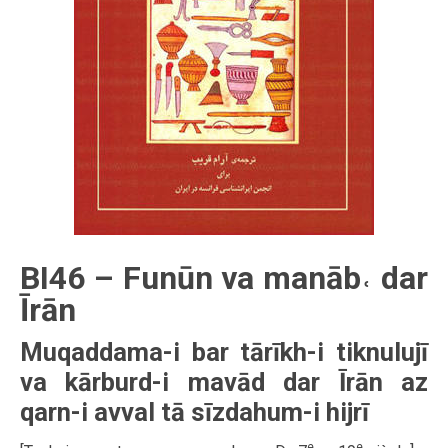
BI46 – Funūn va manāb˓ dar
Īrān
Muqaddama-i bar tārīkh-i tiknulujī
va kārburd-i mavād dar Īrān az
qarn-i avval tā sīzdahum-i hijrī
e
e