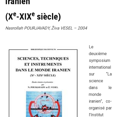
iranien
e
e
(X
-XIX
siècle)
Nasrollah POURJAVADY, Živa VESEL – 2004
Le
deuxième
symposium
international
sur “La
science
dans le
monde
iranien”, co-
organisé par
l’Institut