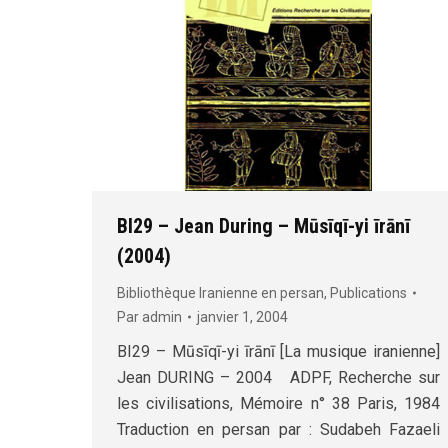
BI29 – Jean During – Mūsīqī-yi īrānī
(2004)
Bibliothèque Iranienne en persan
,
Publications
Par
admin
janvier 1, 2004
BI29 – Mūsīqī-yi īrānī [La musique iranienne]
Jean DURING – 2004 ADPF, Recherche sur
les civilisations, Mémoire n° 38 Paris, 1984
Traduction en persan par : Sudabeh Fazaeli