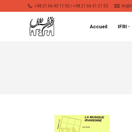
+98 21 66 40 11 92 / +98 21 66 41 21 53
ifri@i
Accueil
IFRI