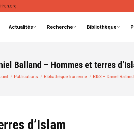
friran.org
Actualités
Recherche
Bibliothèque
P
niel Balland – Hommes et terres d’Is
s êtes ici :
ueil
Publications
Bibliothèque Iranienne
BI53 – Daniel Ballan
rres d’Islam