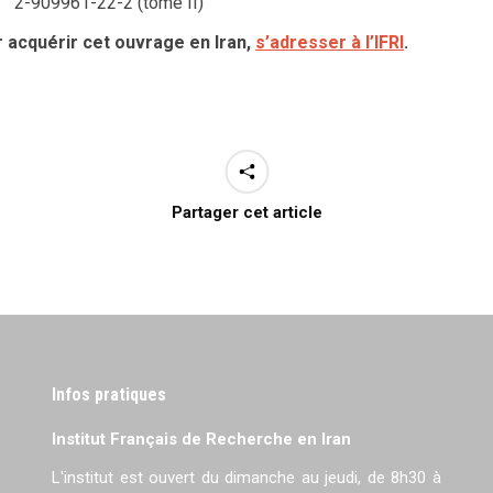
 :
2-909961-22-2 (tome II)
 acquérir cet ouvrage en Iran,
s’adresser à l’IFRI
.
Partager cet article
Infos pratiques
Institut Français de Recherche en Iran
L'institut est ouvert du dimanche au jeudi, de 8h30 à