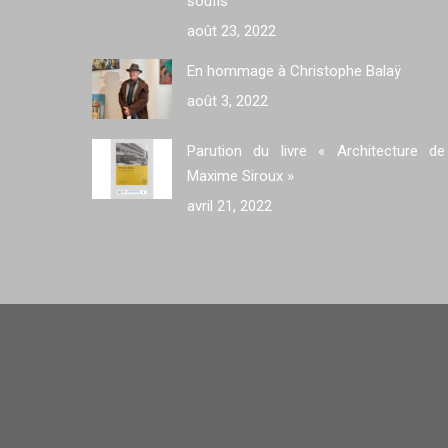
soufis
août 23, 2022
En hommage à Christophe Balaÿ
août 3, 2022
Parution du livre « Architecture de
Maxime Siroux »
avril 21, 2022