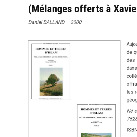
(Mélanges offerts à Xavie
Daniel BALLAND – 2000
Aujo
de q
des 
dans
coll
offr
les r
géog
Né e
7528
ISBN