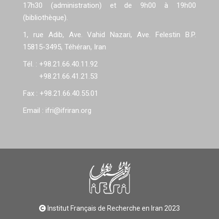
17h30 (administration) et de 9h00 à 19h00
(bibliothèque).
1, rue Adib, Ave. Vahid Nazari, Ave. Felestin B.P.
15815-3495, Téhéran, Iran
Tél. : +98.21.66.40.11.92
+98.21.66.41.21.53
Fax : +98.21.66.40.55.01
Email : ifri@ifriran.org
Institut Français de Recherche en Iran 2023