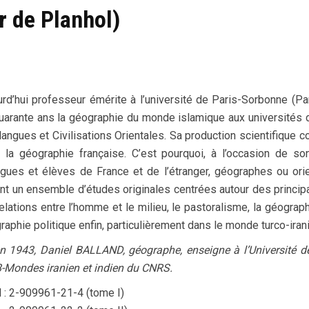
r de Planhol)
urd’hui professeur émérite à l’université de Paris-Sorbonne (Pa
uarante ans la géographie du monde islamique aux universités de 
langues et Civilisations Orientales. Sa production scientifique
 la géographie française. C’est pourquoi, à l’occasion de s
ègues et élèves de France et de l’étranger, géographes ou orie
ant un ensemble d’études originales centrées autour des principau
elations entre l’homme et le milieu, le pastoralisme, la géographi
raphie politique enfin, particulièrement dans le monde turco-iran
n 1943, Daniel BALLAND, géographe, enseigne à l’Université de 
-Mondes iranien et indien du CNRS.
 : 2-909961-21-4 (tome I)