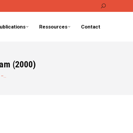
Recherche
:
ublications
Ressources
Contact
lam (2000)
d –…