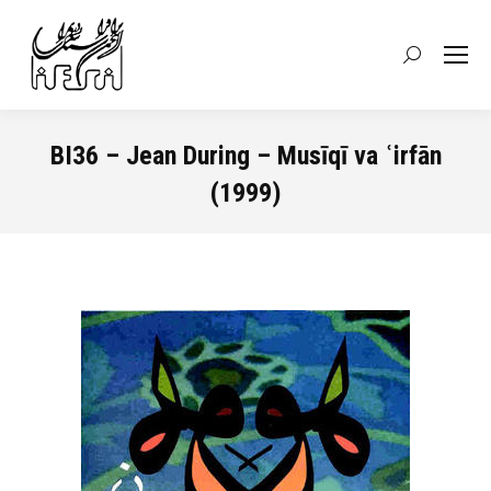
Recherche
:
BI36 – Jean During – Musīqī va ʿirfān
(1999)
Vous êtes ici :