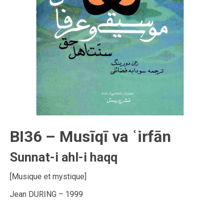
BI36 – Musīqī va ʿirfān
Sunnat-i ahl-i haqq
[Musique et mystique]
Jean DURING – 1999