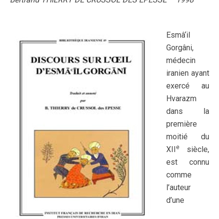
Esmâ‘il
Gorgâni,
médecin
iranien ayant
exercé au
Hvarazm
dans la
première
moitié du
e
XII
siècle,
est connu
comme
l’auteur
d’une