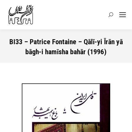
Recherche
:
BI33 – Patrice Fontaine – Qālī-yi Īrān yā
bāgh-i hamīsha bahār (1996)
Vous êtes ici :