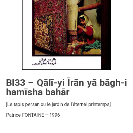
BI33 – Qālī-yi Īrān yā bāgh-i
hamīsha bahār
[Le tapis persan ou le jardin de l’éternel printemps]
Patrice FONTAINE – 1996