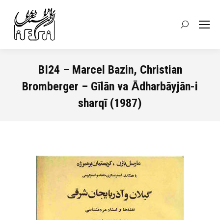
Recherche
:
BI24 – Marcel Bazin, Christian
Bromberger – Gīlān va Ᾱdharbāyjān-i
sharqī (1987)
Vous êtes ici :