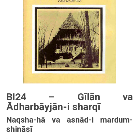
BI24 – Gīlān va
Ᾱdharbāyjān-i sharqī
Naqsha-hā va asnād-i mardum-
shināsī