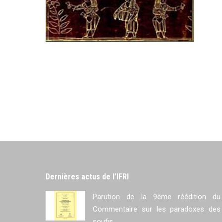
Dernières actus de l’IFRI
Parution de la 9ème réédition du
Commentaire sur les paradoxes des
soufis