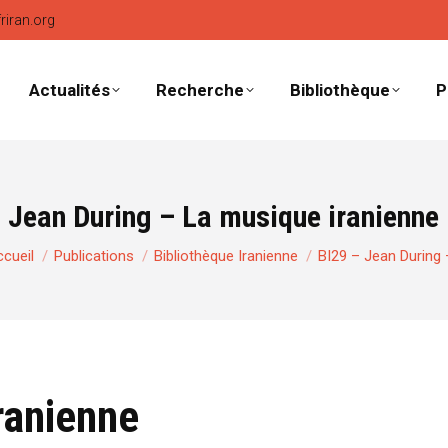
friran.org
Actualités
Recherche
Bibliothèque
P
 Jean During – La musique iranienne
us êtes ici :
cueil
Publications
Bibliothèque Iranienne
BI29 – Jean During
ranienne