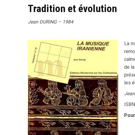
Tradition et évolution
Jean DURING – 1984
La mu
remon
calmé
de la
prése
les é
Jean
ISBN
Pour