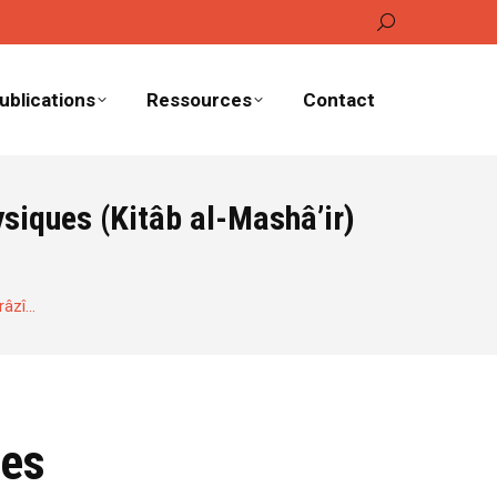
Recherche
:
ublications
Ressources
Contact
siques (Kitâb al-Mashâ’ir)
râzî…
ues