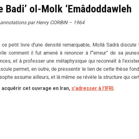
de Badi’ ol-Molk ‘Emâdoddawleh
t annotations par Henry CORBIN – 1964
ce petit livre d’une densité remarquable, Mollâ Sadrâ discute 
elle comment il fut amené à renoncer à l’“erreur” de sa jeune
ces, et à professer une métaphysique qui reconnaît à l’existence
scule permet, en outre, de pressentir le lien de cette thèse f
sophe assume ailleurs, et là même se révèle la structure qui certi
 acquérir cet ouvrage en Iran,
s’adresser à l’IFRI
.