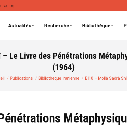
friran.org
Actualités
Recherche
Bibliothèque
P
î – Le Livre des Pénétrations Métaphy
(1964)
 êtes ici :
eil
Publications
Bibliothèque Iranienne
BI10 – Mollâ Sadrâ Shî
 Pénétrations Métaphysiq