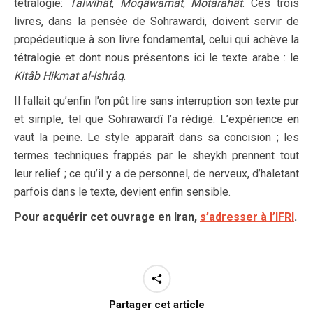
tétralogie:
Talwîhât
,
Moqâwamât
,
Motârahât
. Ces trois
livres, dans la pensée de Sohrawardi, doivent servir de
propédeutique à son livre fondamental, celui qui achève la
tétralogie et dont nous présentons ici le texte arabe : le
Kitâb Hikmat al-Ishrâq
.
Il fallait qu’enfin l’on pût lire sans interruption son texte pur
et simple, tel que Sohrawardî l’a rédigé. L’expérience en
vaut la peine. Le style apparaît dans sa concision ; les
termes techniques frappés par le sheykh prennent tout
leur relief ; ce qu’il y a de personnel, de nerveux, d’haletant
parfois dans le texte, devient enfin sensible.
Pour acquérir cet ouvrage en Iran,
s’adresser à l’IFRI
.
Partager cet article